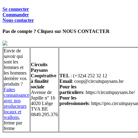
Se connecter
Commander
Nous contacter
Pas de compte ? Cliquez sur NOUS CONTACTER
Envie de
savoir qui
sont les
Circuits
femmes et
Paysans
les hommes
Coopérative
TEL
: (+32)4 252 32 12
derrière vos
à finalité
Email
: coop@circuitspaysans.be
produits ?
sociale
Pour les
Faites
Avenue de
particuliers
: https://circuitspaysans.be/
connaissance
Jupille n° 16
Pour les
avec nos
4020 Liège
professionnels
: https://pro.circuitspaysa
producteurs
TVA BE
locaux et
0849.295.376
wallons
,
ferme par
ferme