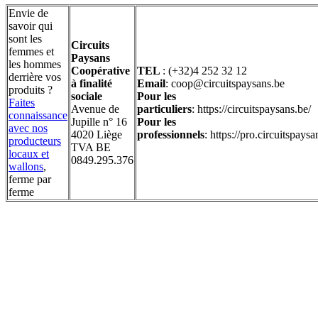
Envie de
savoir qui
sont les
Circuits
femmes et
Paysans
les hommes
Coopérative
TEL
: (+32)4 252 32 12
derrière vos
à finalité
Email
: coop@circuitspaysans.be
produits ?
sociale
Pour les
Faites
Avenue de
particuliers
: https://circuitspaysans.be/
connaissance
Jupille n° 16
Pour les
avec nos
4020 Liège
professionnels
: https://pro.circuitspaysa
producteurs
TVA BE
locaux et
0849.295.376
wallons
,
ferme par
ferme